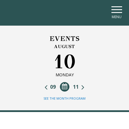
Skip to main navigation
Skip to main content
Skip to page footer
MENU
EVENTS
AUGUST
10
MONDAY
09
11
SEE THE MONTH PROGRAM